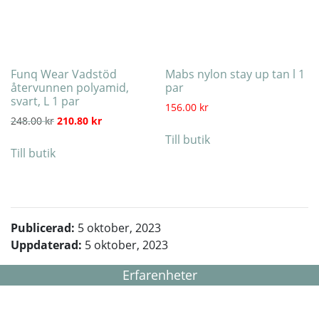
Funq Wear Vadstöd
Mabs nylon stay up tan l 1
återvunnen polyamid,
par
svart, L 1 par
156.00
kr
Det ursprungliga priset var: 248.00 kr.
Det nuvarande priset är: 210.80 kr.
248.00
kr
210.80
kr
Till butik
Till butik
Publicerad:
5 oktober, 2023
Uppdaterad:
5 oktober, 2023
Erfarenheter