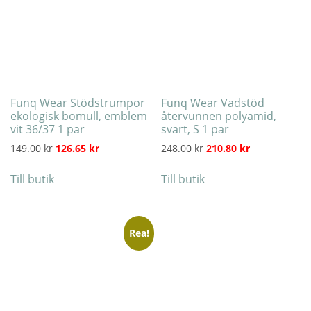
Funq Wear Stödstrumpor
Funq Wear Vadstöd
ekologisk bomull, emblem
återvunnen polyamid,
vit 36/37 1 par
svart, S 1 par
Det ursprungliga priset var: 149.00 kr.
Det nuvarande priset är: 126.65 kr.
Det ursprungliga priset
Det nuvarande
149.00
kr
126.65
kr
248.00
kr
210.80
kr
Till butik
Till butik
Rea!