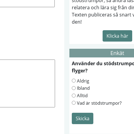
stödstrumpor, så andra läs
relatera och lära sig från di
Texten publiceras så snart 
den!
Klicka här
Enkät
Använder du stödstrumpo
flyger?
Aldrig
Ibland
Alltid
Vad är stödstrumpor?
Skicka