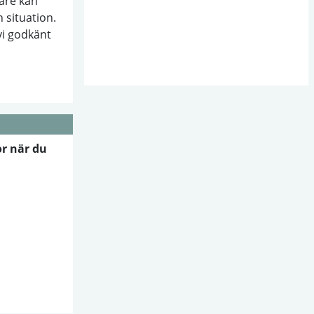
are kan
n situation.
vi godkänt
r när du