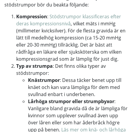
stödstrumpor bör du beakta följande:
Kompression
:
Stödstrumpor klassificeras efter
deras kompressionsnivå
, vilket mäts i mmHg
(millimeter kvicksilver). För de flesta gravida är en
lätt till medelhög kompression (ca 15-20 mmHg
eller 20-30 mmHg) tillräcklig. Det är bäst att
rådfråga en läkare eller sjuksköterska om vilken
kompressionsgrad som är lämplig för just dig.
Typ av strumpa
: Det finns olika typer av
stödstrumpor:
Knästrumpor
: Dessa täcker benet upp till
knäet och kan vara lämpliga för dem med
svullnad enbart i underbenen.
Lårhöga strumpor eller strumpbyxor
:
Vanligare bland gravida då de är lämpliga för
kvinnor som upplever svullnad även upp
över låren eller som har åderbråck högre
upp på benen.
Läs mer om knä- och lårhöga