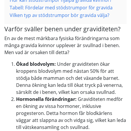
Hur kan stödstrumpor hjälpa gravida kvinnor?
Tabell: Fördelar med stödstrumpor för gravida
Vilken typ av stödstrumpor bör gravida välja?
Varför sväller benen under graviditeten?
En av de mest märkbara fysiska förändringarna som
många gravida kvinnor upplever är svullnad i benen.
Men vad är orsaken till detta?
Ökad blodvolym:
Under graviditeten ökar
kroppens blodvolym med nästan 50% för att
stödja både mamman och det växande barnet.
Denna ökning kan leda till ökat tryck på venerna,
särskilt de i benen, vilket kan orsaka svullnad.
Hormonella förändringar:
Graviditeten medför
en ökning av vissa hormoner, inklusive
progesteron. Detta hormon får blodkärlens
väggar att slappna av och vidga sig, vilket kan leda
till vätskeansamling och svullnad.