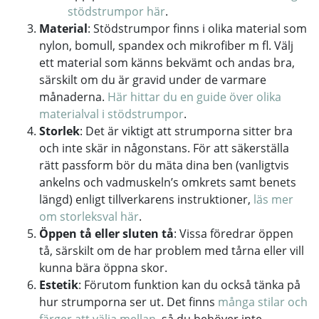
stödstrumpor här
.
Material
: Stödstrumpor finns i olika material som
nylon, bomull, spandex och mikrofiber m fl. Välj
ett material som känns bekvämt och andas bra,
särskilt om du är gravid under de varmare
månaderna.
Här hittar du en guide över olika
materialval i stödstrumpor
.
Storlek
: Det är viktigt att strumporna sitter bra
och inte skär in någonstans. För att säkerställa
rätt passform bör du mäta dina ben (vanligtvis
ankelns och vadmuskeln’s omkrets samt benets
längd) enligt tillverkarens instruktioner,
läs mer
om storleksval här
.
Öppen tå eller sluten tå
: Vissa föredrar öppen
tå, särskilt om de har problem med tårna eller vill
kunna bära öppna skor.
Estetik
: Förutom funktion kan du också tänka på
hur strumporna ser ut. Det finns
många stilar och