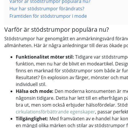
Varför är stödstrumpor populära nu?
Hur har stödstrumpor förändrats?
Framtiden för stödstrumpor i mode
Varför är stödstrumpor populära nu?
Stödstrumpor har genomgått en anmärkningsvärd förändr
allmänheten. Här är några anledningar till deras ökade po
Funktionalitet möter stil:
Tidigare var stödstrump
funktion, men nu har de blivit en modeartikel. Design
finns en marknad för stödstrumpor som både är fun
Resultatet? En explosion av färger, mönster och mat
individuell stil.
Hälsa och mode:
Den moderna konsumenten är me
någonsin tidigare. Detta har lett till en efterfrågan 
bra ut, men som också erbjuder hälsofördelar. Stö
cirkulationsförbättrande egenskaper
, passar perfekt
Tillgänglighet:
Med framväxten av e-handel har kons
en mängd olika märken och stilar av stödstrumpor f