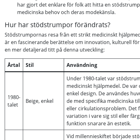
har gjort det enklare för folk att hitta en stödstr
medicinska behov och deras modekänsla.
Hur har stödstrumpor förändrats?
Stödstrumpornas resa från ett strikt medicinskt hjälpmed
är en fascinerande berättelse om innovation, kulturell fö
en mer detaljerad titt på denna utveckling:
Årtal
Stil
Användning
Under 1980-talet var stödstru
medicinskt hjälpmedel. De var 
enkel design. De användes huvu
1980-
Beige, enkel
de med specifika medicinska ti
talet
eller cirkulationsproblem. Det 
variation i vare sig stil eller fä
funktion snarare än estetik.
Vid millennieskiftet började s