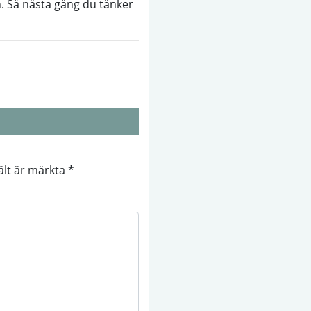
n. Så nästa gång du tänker
fält är märkta
*