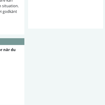
are kan
n situation.
vi godkänt
r när du