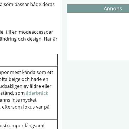
umpa som passar både deras
Annons
el till en modeaccessoar
rändring och design. Här är
mpor mest kända som ett
ofta beige och hade en
dsakligen av äldre eller
llstånd, som
åderbråck
fanns inte mycket
rg, eftersom fokus var på
tödstrumpor långsamt