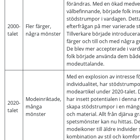
förändras. Med en ökad medve
välbefinnande, började folk in
stödstrumpor i vardagen. Detta
2000-
Fler färger,
efterfrågan på mer varierade st
talet
några mönster
Tillverkare började introducera
färger och till och med några
De blev mer accepterade i varda
folk började använda dem både
modeuttalande.
Med en explosion av intresse fö
individualitet, har stödstrumpor 
modeartikel under 2020-talet. D
Modeinriktade,
har insett potentialen i denna
2020-
många
skapa stödstrumpor i en mängd 
talet
mönster
och material. Allt från djärva gra
spetsmönster kan nu hittas. De 
modeikoner till äldre individer 
kombination av stil och komfor