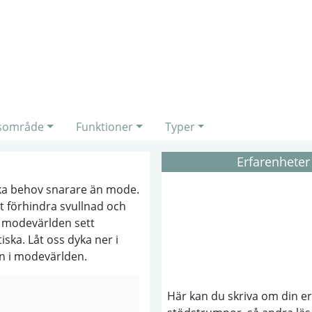
sområde
Funktioner
Typer
Erfarenheter
ka behov snarare än mode.
tt förhindra svullnad och
r modevärlden sett
iska. Låt oss dyka ner i
en i modevärlden.
Här kan du skriva om din e