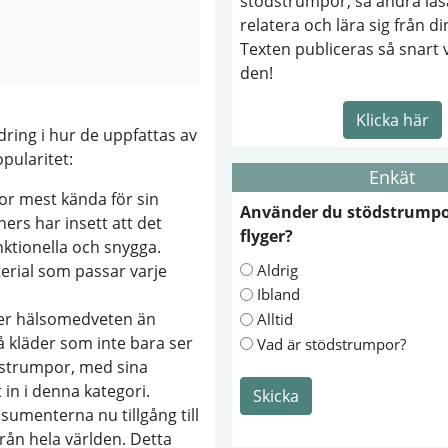
stödstrumpor, så andra läs
relatera och lära sig från di
Texten publiceras så snart 
den!
Klicka här
ing i hur de uppfattas av
pularitet:
Enkät
or mest kända för sin
Använder du stödstrumpo
ers har insett att det
flyger?
ktionella och snygga.
Aldrig
erial som passar varje
Ibland
r hälsomedveten än
Alltid
på kläder som inte bara ser
Vad är stödstrumpor?
dstrumpor, med sina
 in i denna kategori.
Skicka
umenterna nu tillgång till
rån hela världen. Detta