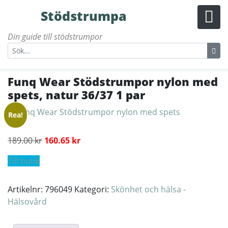
Stödstrumpa
Din guide till stödstrumpor
Funq Wear Stödstrumpor nylon med
spets, natur 36/37 1 par
Rea!
Det ursprungliga priset var: 189.00 kr.
Det nuvarande priset är: 160.65 kr.
189.00
kr
160.65
kr
Till butik
Artikelnr:
796049
Kategori:
Skönhet och hälsa -
Hälsovård