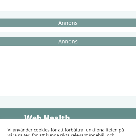
Annons
Annons
Web Health
Vi använder cookies för att förbättra funktionaliteten på
Sammanställer information, nyheter och våra läsares egna
våra sajter, för att kunna rikta relevant innehåll och