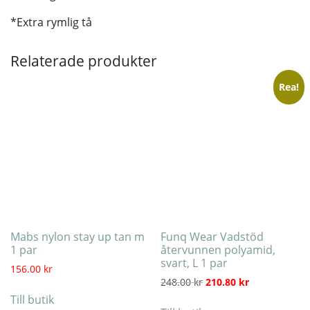
*Extra rymlig tå
Relaterade produkter
Rea!
Mabs nylon stay up tan m
Funq Wear Vadstöd
1 par
återvunnen polyamid,
svart, L 1 par
156.00
kr
Det ursprungliga priset
Det nuvarande
248.00
kr
210.80
kr
Till butik