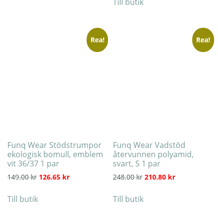
Till butik
Rea!
Rea!
Funq Wear Stödstrumpor
Funq Wear Vadstöd
ekologisk bomull, emblem
återvunnen polyamid,
vit 36/37 1 par
svart, S 1 par
Det ursprungliga priset var: 149.00 kr.
Det nuvarande priset är: 126.65 kr.
Det ursprungliga priset
Det nuvarande
149.00
kr
126.65
kr
248.00
kr
210.80
kr
Till butik
Till butik